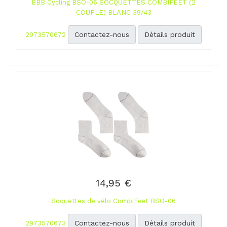
BBB Cycling BSO-06 SOCQUETTES COMBIFEET (2
COUPLE) BLANC 39/43
Contactez-nous
Détails produit
2973570672
14,95 €
Soquettes de vélo CombiFeet BSO-06
Contactez-nous
Détails produit
2973570673