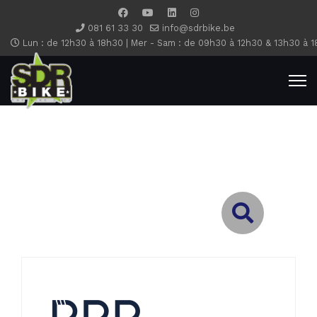
081 61 33 30
info@sdrbike.be
Lun : de 12h30 à 18h30 | Mer - Sam : de 09h30 à 12h30 & 13h30 à 1
Type 2 or more characters for results.