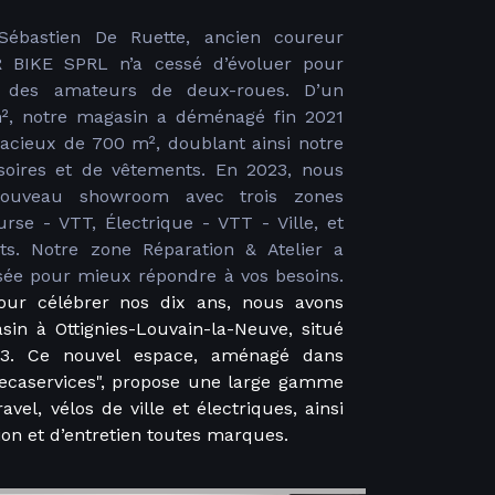
ébastien De Ruette, ancien coureur
DR BIKE SPRL n’a cessé d’évoluer pour
 des amateurs de deux-roues. D’un
m², notre magasin a déménagé fin 2021
acieux de 700 m², doublant ainsi notre
ssoires et de vêtements. En 2023, nous
ouveau showroom avec trois zones
urse - VTT, Électrique - VTT - Ville, et
ts. Notre zone Réparation & Atelier a
ée pour mieux répondre à vos besoins.
ur célébrer nos dix ans, nous avons
in à Ottignies-Louvain-la-Neuve, situé
63. Ce nouvel espace, aménagé dans
Mecaservices", propose une large gamme
avel, vélos de ville et électriques, ainsi
ion et d’entretien toutes marques.