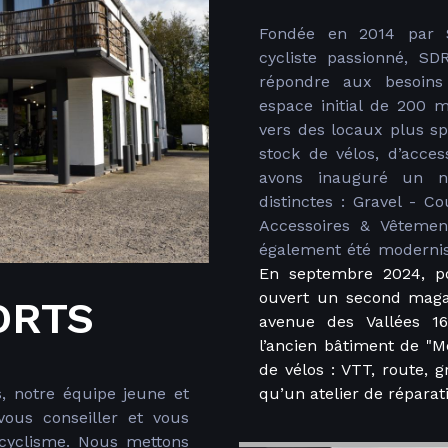
Fondée en 2014 par S
cycliste passionné, S
répondre aux besoins
espace initial de 200 
vers des locaux plus sp
stock de vélos, d’acce
avons inauguré un n
distinctes : Gravel - Co
Accessoires & Vêtemen
également été modernis
En septembre 2024, po
ouvert un second magas
ORTS
avenue des Vallées 1
l’ancien bâtiment de "
de vélos : VTT, route, gr
, notre équipe jeune et
qu’un atelier de réparat
ous conseiller et vous
cyclisme. Nous mettons