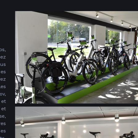
s,
hez
us
des
vez
es
ov,
 et
 et
se,
es
Ces