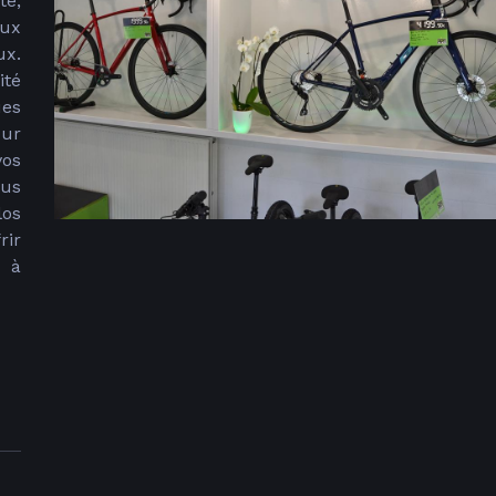
te,
aux
ux.
té
ues
our
vos
lus
los
rir
r à