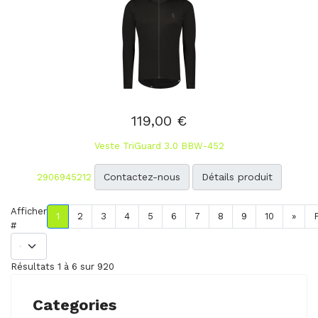
119,00 €
Veste TriGuard 3.0 BBW-452
Contactez-nous
Détails produit
2906945212
Afficher
1
2
3
4
5
6
7
8
9
10
»
#
Résultats 1 à 6 sur 920
Categories