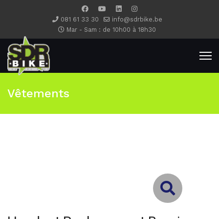
081 61 33 30
info@sdrbike.be
Mar - Sam : de 10h00 à 18h30
Vêtements
Type 2 or more characters for results.