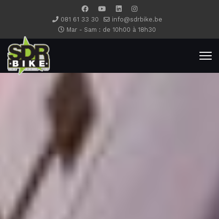
081 61 33 30
info@sdrbike.be
Mar - Sam : de 10h00 à 18h30