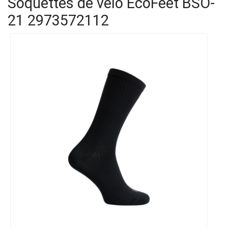
Soquettes de vélo EcoFeet BSO-
21
2973572112