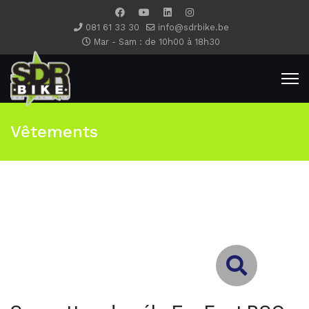
081 61 33 30
info@sdrbike.be
Mar - Sam : de 10h00 à 18h30
Vêtements
Type 2 or more characters for results.