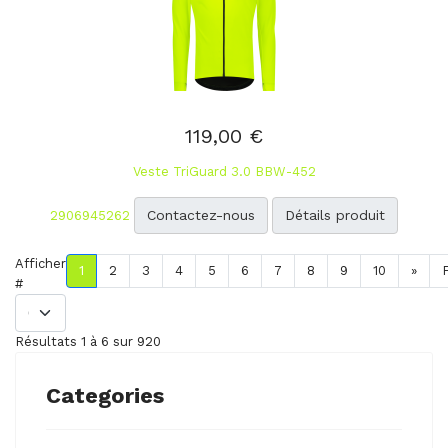
119,00 €
Veste TriGuard 3.0 BBW-452
Contactez-nous
Détails produit
2906945262
Afficher
1
2
3
4
5
6
7
8
9
10
»
#
Résultats 1 à 6 sur 920
Categories