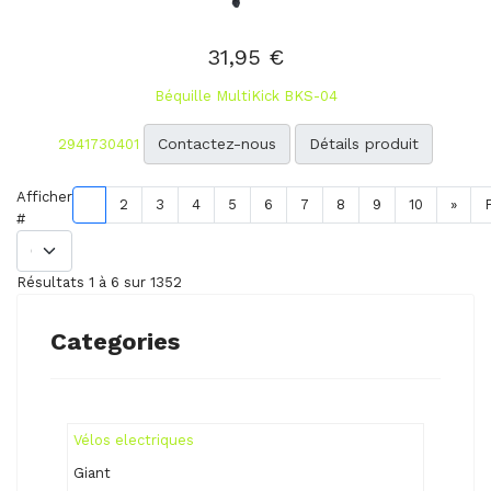
31,95 €
Béquille MultiKick BKS-04
Contactez-nous
Détails produit
2941730401
Afficher
1
2
3
4
5
6
7
8
9
10
»
#
Résultats 1 à 6 sur 1352
Categories
Vélos electriques
Giant