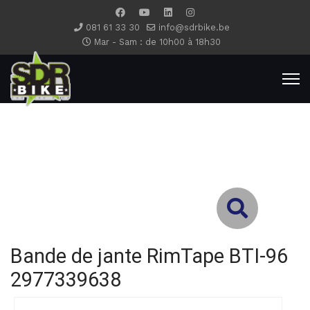
081 61 33 30
info@sdrbike.be
Mar - Sam : de 10h00 à 18h30
Type 2 or more characters for results.
Bande de jante RimTape BTI-96
2977339638