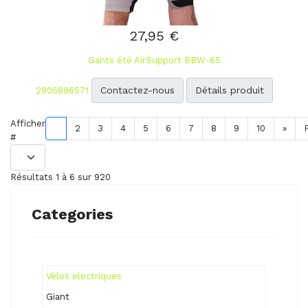
27,95 €
Gants été AirSupport BBW-65
Contactez-nous
Détails produit
2905896571
Afficher
1
2
3
4
5
6
7
8
9
10
»
#
Résultats 1 à 6 sur 920
Categories
Vélos electriques
Giant