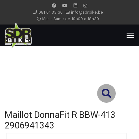
081 61 33 30
info@sdrbike.be
Mar - Sam : de 10h00 à 18h30
Type 2 or more characters for results.
Maillot DonnaFit R BBW-413
2906941343