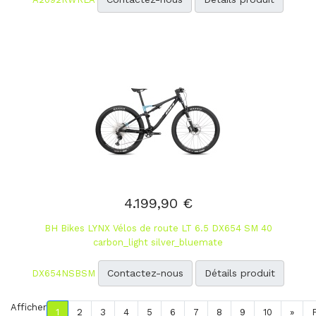
4.199,90 €
BH Bikes LYNX Vélos de route LT 6.5 DX654 SM 40
carbon_light silver_bluemate
Contactez-nous
Détails produit
DX654NSBSM
Afficher
1
2
3
4
5
6
7
8
9
10
»