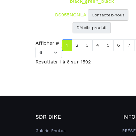
black_green_black
DS955NGNLA
Contactez-nous
Détails produit
Afficher #
1
2
3
4
5
6
7
Résultats 1 à 6 sur 1592
SDR BIKE
INFO
Galerie Photos
PRÉSE