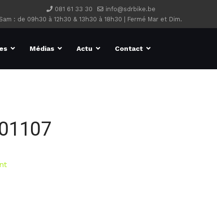
081 61 33 30
info@sdrbike.be
 Sam : de 09h30 à 12h30 & 13h30 à 18h30 | Fermé Mar et Dim.
es
Médias
Actu
Contact
01107
nt