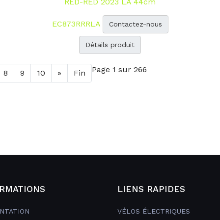
RED-RED 2023 LA 44cm
EC873RRRLA
Contactez-nous
Détails produit
Page 1 sur 266
8
9
10
»
Fin
RMATIONS
LIENS RAPIDES
NTATION
VÉLOS ÉLECTRIQUES