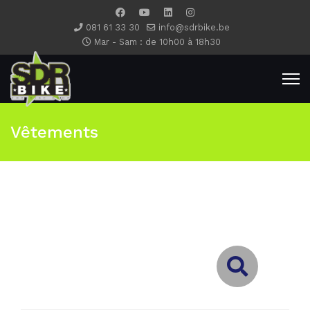
081 61 33 30
info@sdrbike.be
Mar - Sam : de 10h00 à 18h30
Vêtements
Type 2 or more characters for results.