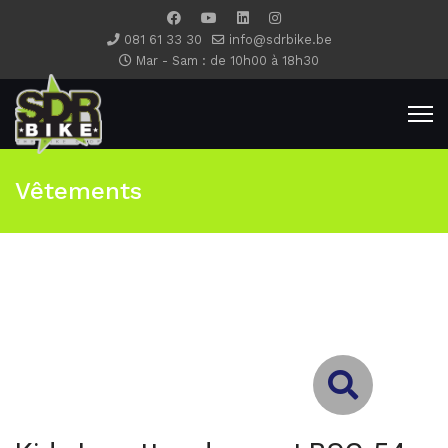
081 61 33 30
info@sdrbike.be
Mar - Sam : de 10h00 à 18h30
Vêtements
Type 2 or more characters for results.