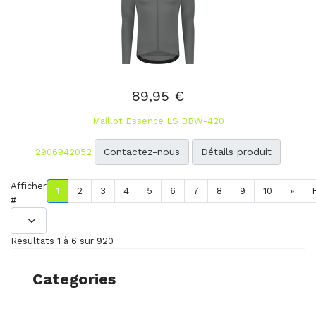
89,95 €
Maillot Essence LS BBW-420
Contactez-nous
Détails produit
2906942052
Afficher
1
2
3
4
5
6
7
8
9
10
»
#
Résultats 1 à 6 sur 920
Categories