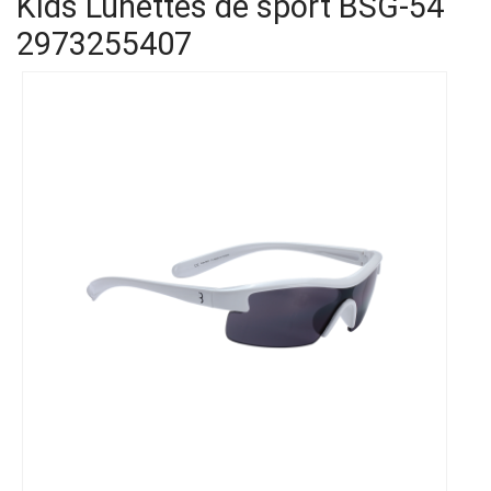
Kids Lunettes de sport BSG-54
2973255407