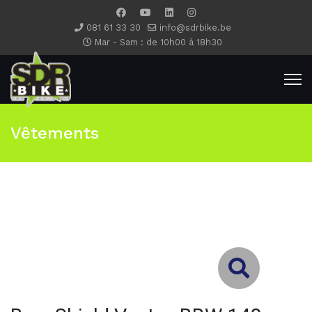
081 61 33 30
info@sdrbike.be
Mar - Sam : de 10h00 à 18h30
Vêtements
Type 2 or more characters for results.