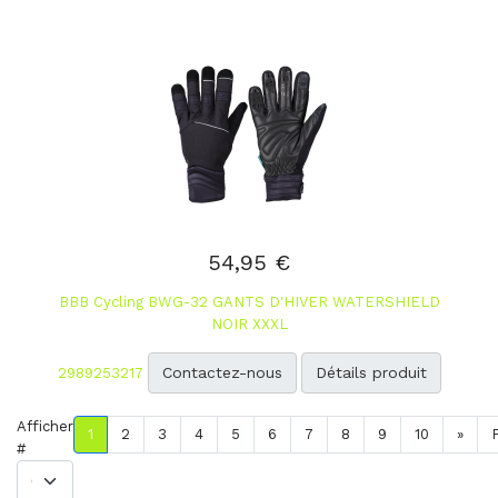
54,95 €
BBB Cycling BWG-32 GANTS D'HIVER WATERSHIELD
NOIR XXXL
Contactez-nous
Détails produit
2989253217
Afficher
1
2
3
4
5
6
7
8
9
10
»
#