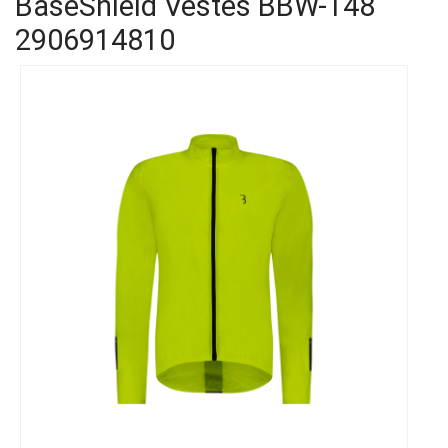
BaseShield Vestes BBW-148
2906914810