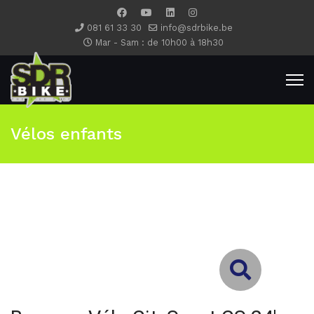
081 61 33 30
info@sdrbike.be
Mar - Sam : de 10h00 à 18h30
Vélos enfants
Type 2 or more characters for results.