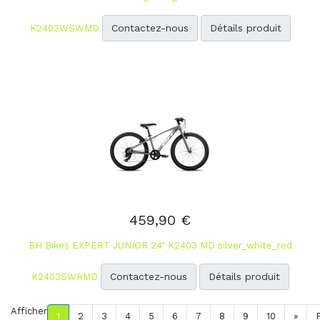
Contactez-nous
Détails produit
K2403WSWMD
459,90 €
BH Bikes EXPERT JUNIOR 24" K2403 MD silver_white_red
Contactez-nous
Détails produit
K2403SWRMD
Afficher
1
2
3
4
5
6
7
8
9
10
»