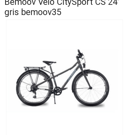
Bemoov Vélo CitySport CS 24'
gris
bemoov35