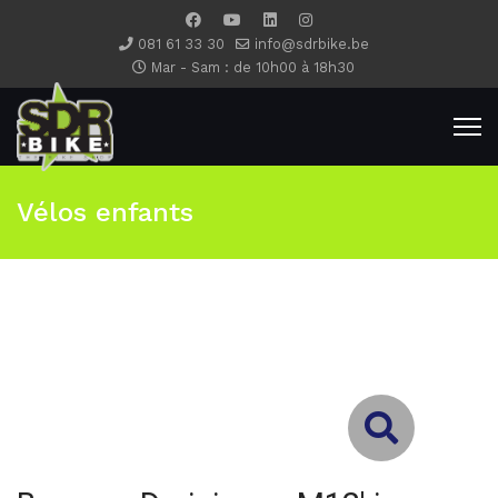
081 61 33 30
info@sdrbike.be
Mar - Sam : de 10h00 à 18h30
Vélos enfants
Type 2 or more characters for results.