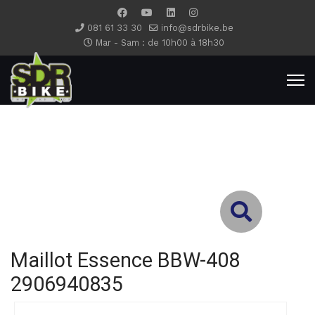
081 61 33 30
info@sdrbike.be
Mar - Sam : de 10h00 à 18h30
Type 2 or more characters for results.
Maillot Essence BBW-408
2906940835