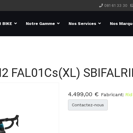
081 61 33 30
 BIKE
Notre Gamme
Nos Services
Nos Marqu
DI2 FAL01Cs(XL)
SBIFALR
4.499,00 €
Fabricant:
Rid
Contactez-nous