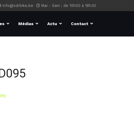
info@sdrbike.be
Mar - Sam : de 10h00 à 18h30
es
Médias
Actu
Contact
ID095
ley