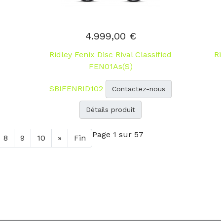
4.999,00 €
Ridley Fenix Disc Rival Classified
R
FEN01As(S)
SBIFENRID102
Contactez-nous
Détails produit
Page 1 sur 57
8
9
10
»
Fin