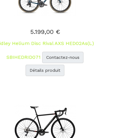
5.199,00 €
idley Helium Disc Rival AXS HED02As(L)
SBIHEDRID071
Contactez-nous
Détails produit