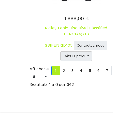
4.999,00 €
Ridley Fenix Disc Rival Classified
FEN01As(XL)
SBIFENRID105
Contactez-nous
Détails produit
Afficher #
1
2
3
4
5
6
7
Résultats 1 à 6 sur 342