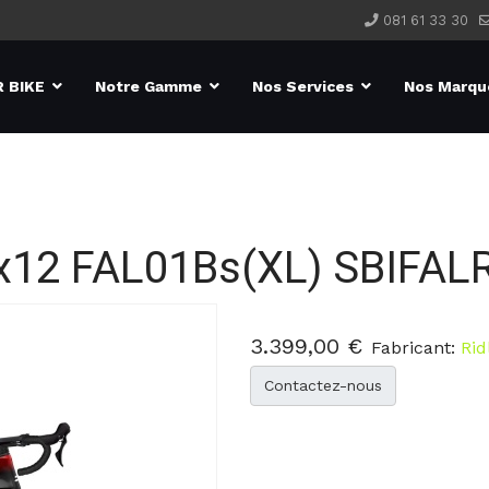
081 61 33 30
 BIKE
Notre Gamme
Nos Services
Nos Marqu
2x12 FAL01Bs(XL)
SBIFAL
3.399,00 €
Fabricant:
Rid
Contactez-nous