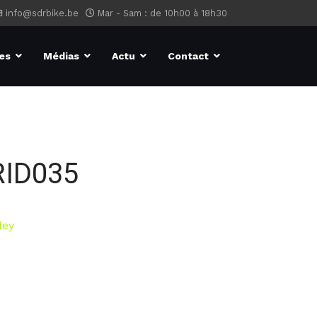
info@sdrbike.be
Mar - Sam : de 10h00 à 18h30
es
Médias
Actu
Contact
RID035
ley