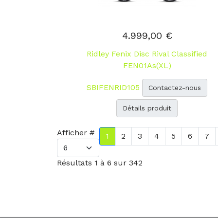
4.999,00 €
Ridley Fenix Disc Rival Classified
FEN01As(XL)
SBIFENRID105
Contactez-nous
Détails produit
Afficher #
1
2
3
4
5
6
7
Résultats 1 à 6 sur 342