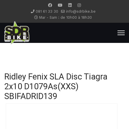
081 61 33 30
info@sdrbike.be
Mar - Sam : de 10h00 à 18h30
Ridley Fenix SLA Disc Tiagra
2x10 D1079As(XXS)
SBIFADRID139