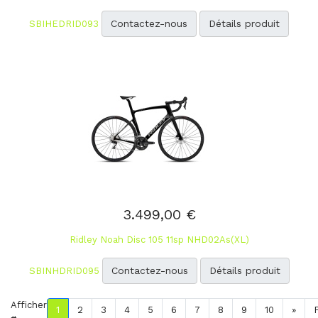
Contactez-nous
Détails produit
SBIHEDRID093
3.499,00 €
Ridley Noah Disc 105 11sp NHD02As(XL)
Contactez-nous
Détails produit
SBINHDRID095
Afficher
1
2
3
4
5
6
7
8
9
10
»